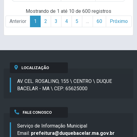
Mostrando de 1 até 10 de 600 registros
Anterior
1
2
3
4
5
…
60
Próximo
LOCALIZAÇÃO
AV. CEL. ROSALINO, 155 \ CENTRO \ DUQUE
BACELAR - MA \ CEP: 65625000
FALE CONOSCO
Serviço de Informação Municipal
Email:
prefeitura@duquebacelar.ma.gov.br