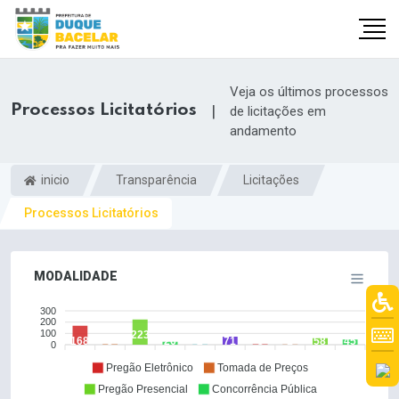
Veja os últimos processos
Processos Licitatórios
|
de licitações em
andamento
inicio
Transparência
Licitações
Processos Licitatórios
MODALIDADE
300
200
100
223
168
3
26
2
71
3
1
58
45
0
Pregão Eletrônico
Tomada de Preços
Pregão Presencial
Concorrência Pública