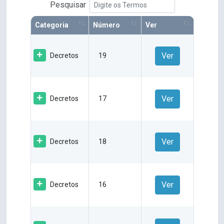
Pesquisar
Categoria
Número
Ver
Ver
Decretos
19
Ver
Decretos
17
Ver
Decretos
18
Ver
Decretos
16