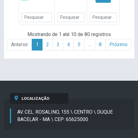
Mostrando de 1 até 10 de 80 registros
Anterior
1
2
3
4
5
…
8
Próximo
LOCALIZAÇÃO
AV. CEL. ROSALINO, 155 \ CENTRO \ DUQUE
BACELAR - MA \ CEP: 65625000