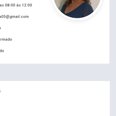
as 08:00 às 12:00
ra05@gmail.com
o
ormado
ado
;